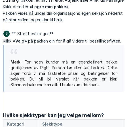
Du må gi pakken et navn i feltet
«Sjekk navn»
før du kan lagre.
Klikk deretter
«Lagre min pakke»
.
Pakken vises nå under din organisasjons egen seksjon nederst
på startsiden, og er klar til bruk.
** Start bestillingen**
Klikk
«Velg»
på pakken din for å gå videre til bestillingsflyten.
Merk:
For noen kunder må en egendefinert pakke
godkjennes av Right Person før den kan brukes. Dette
skjer fordi vi må fastsette priser og betingelser for
pakken. Du vil bli varslet når pakken er klar.
Standardpakkene kan alltid brukes umiddelbart.
Hvilke sjekktyper kan jeg velge mellom?
Kategori
Sjekktype