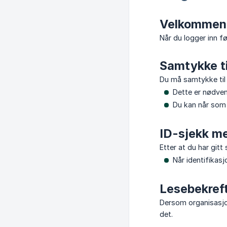
Velkommen 
Når du logger inn f
Samtykke ti
Du må samtykke til 
Dette er nødven
Du kan når som 
ID-sjekk m
Etter at du har git
Når identifikasj
Lesebekreft
Dersom organisasjon
det.