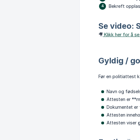
Bekreft oppla
Se video: S
🎥
Klikk her for å s
Gyldig / go
Før en politiattest
Navn og fødse
Attesten er **
Dokumentet er
Attesten inneh
Attesten viser