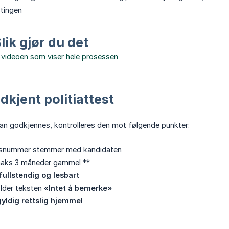
stingen
lik gjør du det
e videoen som viser hele prosessen
dkjent politiattest
 kan godkjennes, kontrolleres den mot følgende punkter:
lsnummer stemmer med kandidaten
maks 3 måneder gammel **
fullstendig og lesbart
older teksten
«Intet å bemerke»
gyldig rettslig hjemmel