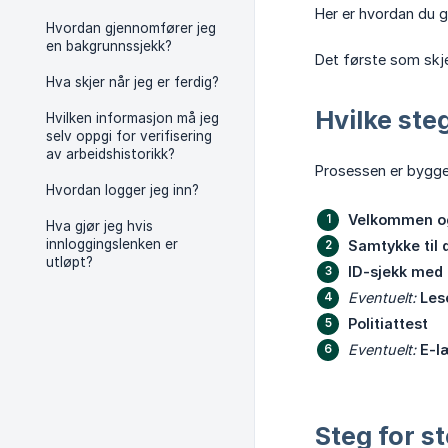
Her er hvordan du g
Hvordan gjennomfører jeg
en bakgrunnssjekk?
Det første som skje
Hva skjer når jeg er ferdig?
Hvilke ste
Hvilken informasjon må jeg
selv oppgi for verifisering
av arbeidshistorikk?
Prosessen er bygget
Hvordan logger jeg inn?
Velkommen og
Hva gjør jeg hvis
innloggingslenken er
Samtykke til 
utløpt?
ID-sjekk med
Eventuelt:
Les
Politiattest
Eventuelt:
E-l
Steg for s