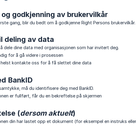
og godkjenning av brukervilkår
ørste gang, blir du bedt om å godkjenne Right Persons brukervilkår.
l deling av data
å dele dine data med organisasjonen som har invitert deg.
dig for å gå videre i prosessen
helst kontakte oss for å få slettet dine data
ed BankID
t samtykke, må du identifisere deg med BankID.
onen er fullført, får du en bekreftelse på skjermen
else (
dersom aktuelt
)
en din har lastet opp et dokument (for eksempel en instruks eller