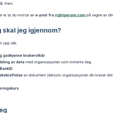
år frem.
r er at du mottar en
e-post fra 
rightperson.com
på vegne av din
g skal jeg igjennom?
 opp slik:
 godkjenne brukervilkår
deling av data
med organisasjonen som inviterte deg
 BankID
ebekreftelse
av dokument (dersom organisasjonen din krever det
æringskurs
teg