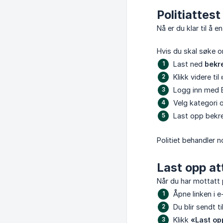
Politiattest
Nå er du klar til å 
Hvis du skal søke o
Last ned
bekr
Klikk videre til
Logg inn med 
Velg kategori 
Last opp bekre
Politiet behandler 
Last opp at
Når du har mottatt p
Åpne linken i 
Du blir sendt ti
Klikk
«Last op