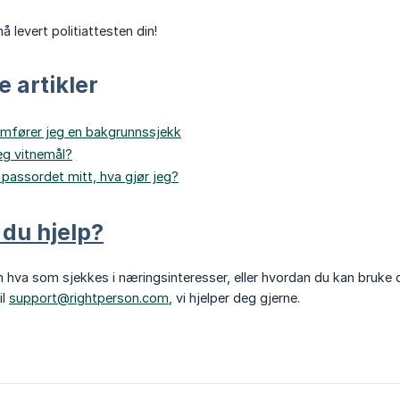
å levert politiattesten din!
e artikler
mfører jeg en bakgrunnssjekk
eg vitnemål?
 passordet mitt, hva gjør jeg?
 du hjelp?
 hva som sjekkes i næringsinteresser, eller hvordan du kan bruke
il
support@rightperson.com
, vi hjelper deg gjerne.