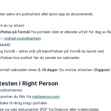
enten søke om politiattest eller laste opp en eksisterende.
m en ny attest:
eftelse på formål
fra portalen (den er allerede utfylt for deg av R
 👉
politiet.no/politiattest
.
BankID.
og formål – dette står på bekreftelsen på formål du lastet ned.
ftelsen hos politiet før du sender inn søknaden.
normalt søknaden innen
2–14 dager
. Du mottar attesten i
Digipost
testen i Right Person
olitiattesten:
e-posten du fikk fra
rightperson.com
lbake til riktig steg i portalen
p»
og velg dokumentet (PDF fra Digipost eller tydelig bilde)