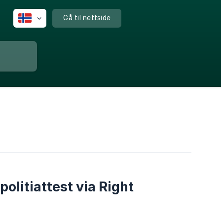
Gå til nettside
olitiattest via Right