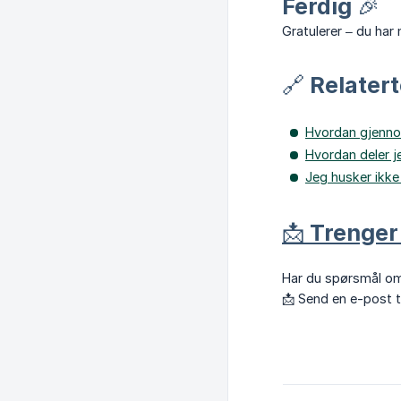
Ferdig 🎉
Gratulerer – du har n
🔗 Relatert
Hvordan gjenno
Hvordan deler j
Jeg husker ikke
📩 Trenger
Har du spørsmål om
📩 Send en e-post t